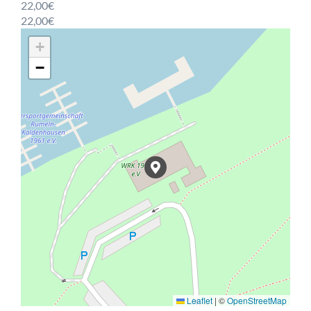
22,00€
22,00€
+
−
Leaflet
|
©
OpenStreetMap